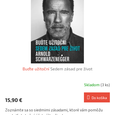
p
i
r
s
o
p
d
r
u
o
k
d
t
u
o
k
v
t
o
v
Buďte užitoční
Sedem zásad pre život
Skladom
(3 ks)
Do košíka
15,90 €
Zoznámte sa so siedmimi zásadami, ktoré vám pomôžu