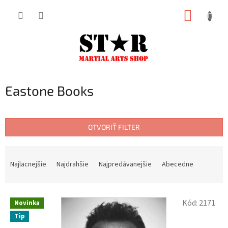
Prejsť
NÁKUP
na
KOŠÍK
obsah
Eastone Books
OTVORIŤ FILTER
R
a
Najlacnejšie
Najdrahšie
Najpredávanejšie
Abecedne
d
e
n
V
Kód:
2171
Novinka
i
ý
Tip
e
p