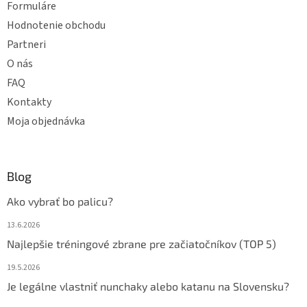
ý
Formuláre
p
Hodnotenie obchodu
i
s
Partneri
u
O nás
FAQ
Kontakty
Moja objednávka
Blog
Ako vybrať bo palicu?
13.6.2026
Najlepšie tréningové zbrane pre začiatočníkov (TOP 5)
19.5.2026
Je legálne vlastniť nunchaky alebo katanu na Slovensku?