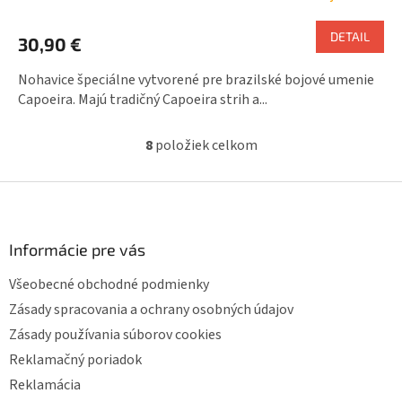
DETAIL
30,90 €
Nohavice špeciálne vytvorené pre brazilské bojové umenie
Capoeira. Majú tradičný Capoeira strih a...
8
položiek celkom
O
v
l
Z
á
á
d
p
a
ä
Informácie pre vás
c
t
i
Všeobecné obchodné podmienky
i
e
p
e
Zásady spracovania a ochrany osobných údajov
r
Zásady používania súborov cookies
v
k
Reklamačný poriadok
y
Reklamácia
v