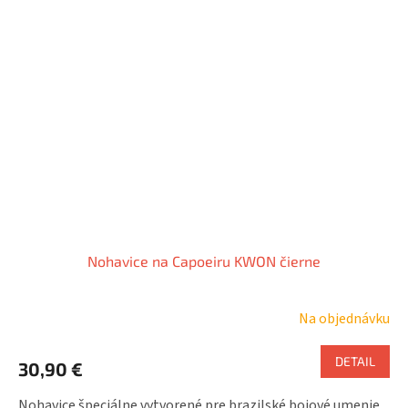
Nohavice na Capoeiru KWON čierne
Na objednávku
DETAIL
30,90 €
Nohavice špeciálne vytvorené pre brazilské bojové umenie