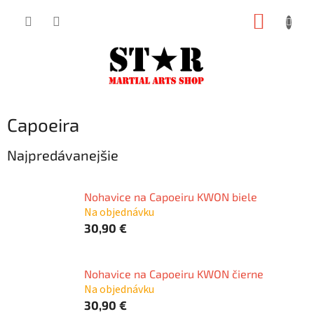
Prejsť
NÁKUP
na
KOŠÍK
obsah
Capoeira
Najpredávanejšie
Nohavice na Capoeiru KWON biele
Na objednávku
30,90 €
Nohavice na Capoeiru KWON čierne
Na objednávku
30,90 €