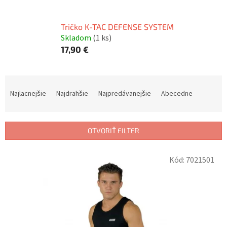
Tričko K-TAC DEFENSE SYSTEM
Skladom
(1 ks)
17,90 €
R
a
Najlacnejšie
Najdrahšie
Najpredávanejšie
Abecedne
d
e
n
OTVORIŤ FILTER
i
e
V
p
Kód:
7021501
ý
r
p
o
i
d
s
u
p
k
r
t