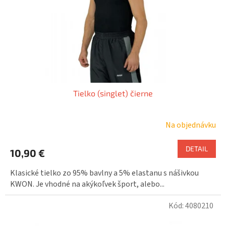
o
o
d
v
u
k
t
o
v
Tielko (singlet) čierne
Na objednávku
DETAIL
10,90 €
Klasické tielko zo 95% bavlny a 5% elastanu s nášivkou
KWON. Je vhodné na akýkoľvek šport, alebo...
Kód:
4080210