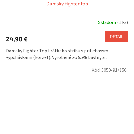
Dámsky fighter top
Skladom
(1 ks)
DETAIL
24,90 €
Dámsky Fighter Top krátkeho strihu s priliehavými
vypchávkami (korzet). Vyrobené zo 95% bavlny a...
Kód:
5050-91/150