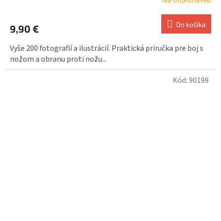
Na objednávku
Do košíka
9,90 €
Vyše 200 fotografií a ilustrácií. Praktická priručka pre boj s
nožom a obranu proti nožu...
Kód:
90199