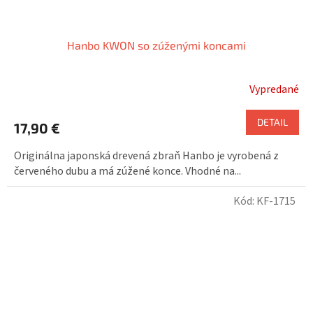
Hanbo KWON so zúženými koncami
Vypredané
DETAIL
17,90 €
Originálna japonská drevená zbraň Hanbo je vyrobená z
červeného dubu a má zúžené konce. Vhodné na...
Kód:
KF-1715