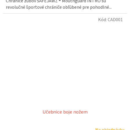
Chrániče zubov SAFEJAWZ ® Mouthguard INTRO sú
revolučné športové chrániče obľúbené pre pohodlné...
Kód:
CAD001
Učebnice boje nožem