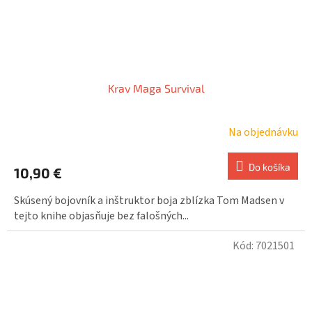
Krav Maga Survival
Na objednávku
Do košíka
10,90 €
Skúsený bojovník a inštruktor boja zblízka Tom Madsen v
tejto knihe objasňuje bez falošných...
Kód:
7021501