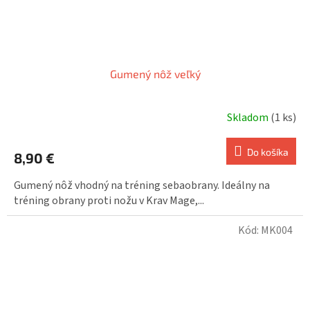
Gumený nôž veľký
Skladom
(1 ks)
Do košíka
8,90 €
Gumený nôž vhodný na tréning sebaobrany. Ideálny na
tréning obrany proti nožu v Krav Mage,...
Kód:
MK004