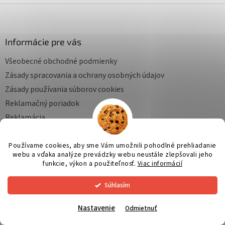
v
a
Z
a
c
á
n
i
p
i
e
e
ä
Informácie pre vás
p
t
r
Všeobecné obchodné podmienky
i
v
e
k
Zásady spracovania a ochrany osobných údajov
y
Zásady používania súborov cookies
v
ý
Reklamačný poriadok
p
Reklamácia
i
Formuláre
s
u
Hodnotenie obchodu
Používame cookies, aby sme Vám umožnili pohodlné prehliadanie
webu a vďaka analýze prevádzky webu neustále zlepšovali jeho
Partneri
funkcie, výkon a použiteľnosť.
Viac informácií
O nás
Súhlasím
FAQ
Kontakty
Nastavenie
Odmietnuť
Moja objednávka