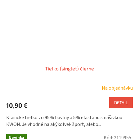
Tielko (singlet) čierne
Na objednávku
DETAIL
10,90 €
Klasické tielko zo 95% bavlny a 5% elastanu s nášivkou
KWON. Je vhodné na akýkoľvek šport, alebo...
Kód:
2119955
Novinka