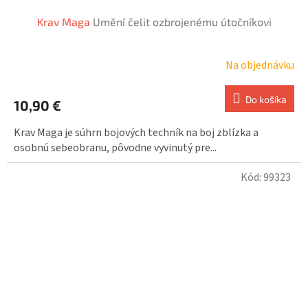
Krav Maga
Umění čelit ozbrojenému útočníkovi
Na objednávku
Priemerné
hodnotenie
produktu
Do košíka
10,90 €
je
2,0
Krav Maga je súhrn bojových techník na boj zblízka a
z
osobnú sebeobranu, pôvodne vyvinutý pre...
5
hviezdičiek.
Kód:
99323