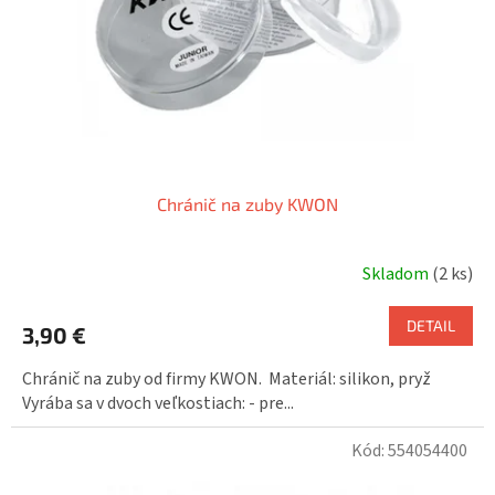
o
o
d
v
u
k
t
o
v
Chránič na zuby KWON
Skladom
(2 ks)
DETAIL
3,90 €
Chránič na zuby od firmy KWON. Materiál: silikon, pryž
Vyrába sa v dvoch veľkostiach: - pre...
Kód:
554054400