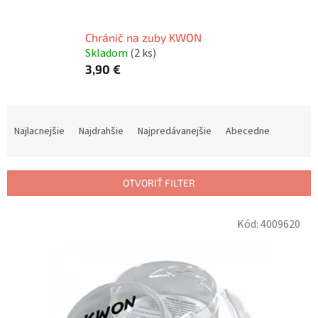
Chránič na zuby KWON
Skladom
(2 ks)
3,90 €
R
a
Najlacnejšie
Najdrahšie
Najpredávanejšie
Abecedne
d
e
n
OTVORIŤ FILTER
i
e
V
p
Kód:
4009620
ý
r
p
o
i
d
s
u
p
k
r
t