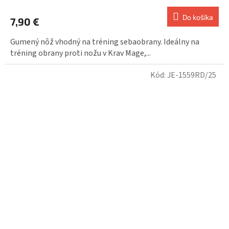
Do košíka
7,90 €
Gumený nôž vhodný na tréning sebaobrany. Ideálny na
tréning obrany proti nožu v Krav Mage,...
Kód:
JE-1559RD/25