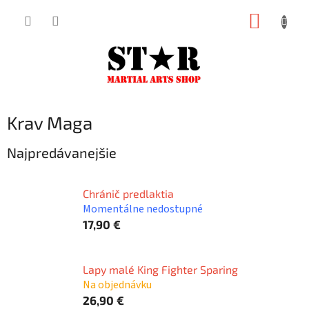
Prejsť
NÁKUP
na
KOŠÍK
obsah
Krav Maga
Najpredávanejšie
Chránič predlaktia
Momentálne nedostupné
17,90 €
Lapy malé King Fighter Sparing
Na objednávku
26,90 €