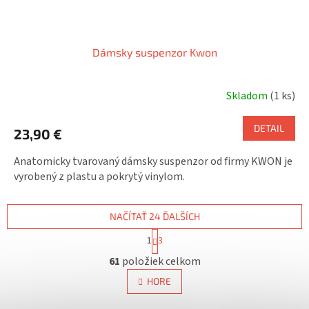
Dámsky suspenzor Kwon
Skladom
(1 ks)
DETAIL
23,90 €
Anatomicky tvarovaný dámsky suspenzor od firmy KWON je
vyrobený z plastu a pokrytý vinylom.
NAČÍTAŤ 24 ĎALŠÍCH
S
1
3
t
O
r
61
položiek celkom
v
á
l
n
HORE
á
k
o
d