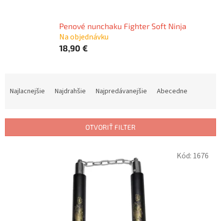
Penové nunchaku Fighter Soft Ninja
Na objednávku
18,90 €
R
a
Najlacnejšie
Najdrahšie
Najpredávanejšie
Abecedne
d
e
n
OTVORIŤ FILTER
i
e
V
p
Kód:
1676
ý
r
p
o
i
d
s
u
p
k
r
t