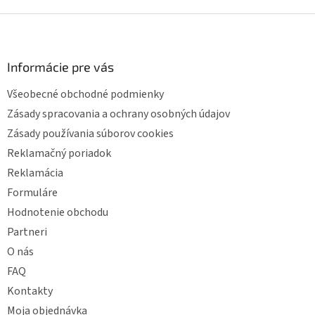
v
l
Z
á
á
d
p
a
ä
Informácie pre vás
c
t
i
Všeobecné obchodné podmienky
i
e
p
e
Zásady spracovania a ochrany osobných údajov
r
Zásady používania súborov cookies
v
k
Reklamačný poriadok
y
Reklamácia
v
ý
Formuláre
p
Hodnotenie obchodu
i
s
Partneri
u
O nás
FAQ
Kontakty
Moja objednávka