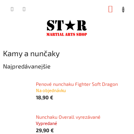
Prejsť
NÁKUP
na
KOŠÍK
obsah
Kamy a nunčaky
Najpredávanejšie
Penové nunchaku Fighter Soft Dragon
Na objednávku
18,90 €
Nunchaku Overall vyrezávané
Vypredané
29,90 €