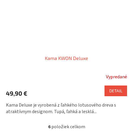
Kama KWON Deluxe
Vypredané
DETAIL
49,90 €
Kama Deluxe je vyrobená z ľahkého lotusového dreva s
atraktívnym designom. Tupá, ľahká a lesklá...
6
položiek celkom
O