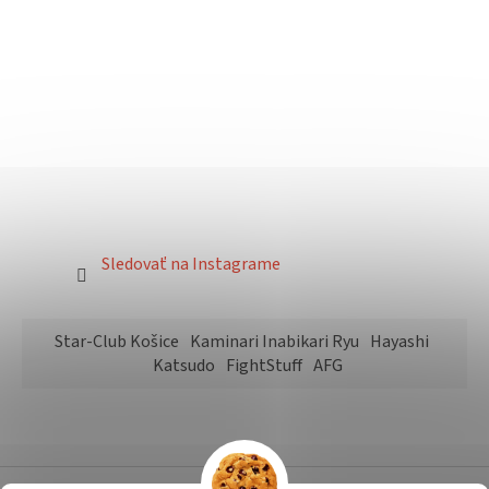
Sledovať na Instagrame
Star-Club Košice
Kaminari Inabikari Ryu
Hayashi
Katsudo
FightStuff
AFG