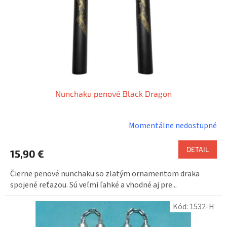
o
o
d
v
u
k
t
o
v
Nunchaku penové Black Dragon
Momentálne nedostupné
DETAIL
15,90 €
Čierne penové nunchaku so zlatým ornamentom draka
spojené reťazou. Sú veľmi ľahké a vhodné aj pre...
Kód:
1532-H