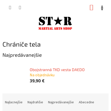
Prejsť
NÁKUP
na
KOŠÍK
obsah
Chrániče tela
Najpredávanejšie
Obojstranná TKD vesta DAEDO
Na objednávku
39,90 €
R
a
Najlacnejšie
Najdrahšie
Najpredávanejšie
Abecedne
d