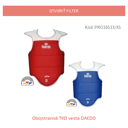
e
n
OTVORIŤ FILTER
i
e
V
p
Kód:
PRO16533/XS
ý
r
p
o
i
d
s
u
p
k
r
t
o
o
d
v
u
k
t
o
v
Obojstranná TKD vesta DAEDO