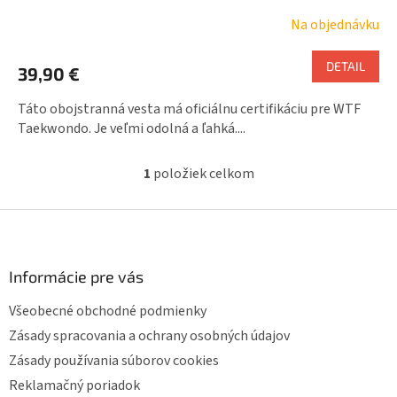
Na objednávku
DETAIL
39,90 €
Táto obojstranná vesta má oficiálnu certifikáciu pre WTF
Taekwondo. Je veľmi odolná a ľahká....
1
položiek celkom
O
v
l
Z
á
á
d
p
a
ä
Informácie pre vás
c
t
i
Všeobecné obchodné podmienky
i
e
p
e
Zásady spracovania a ochrany osobných údajov
r
Zásady používania súborov cookies
v
k
Reklamačný poriadok