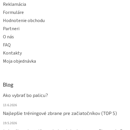
y
Reklamácia
v
ý
Formuláre
p
Hodnotenie obchodu
i
s
Partneri
u
O nás
FAQ
Kontakty
Moja objednávka
Blog
Ako vybrať bo palicu?
13.6.2026
Najlepšie tréningové zbrane pre začiatočníkov (TOP 5)
19.5.2026