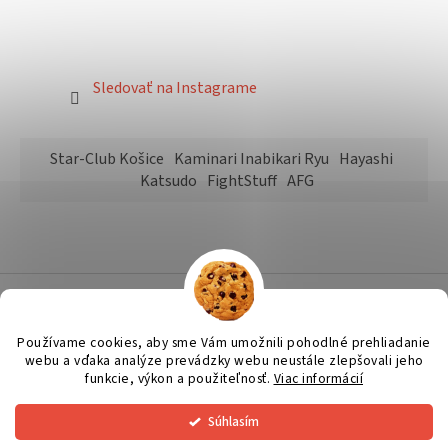
Sledovať na Instagrame
Star-Club Košice
Kaminari Inabikari Ryu
Hayashi
Katsudo
FightStuff
AFG
Vytvoril Shoptet
Používame cookies, aby sme Vám umožnili pohodlné prehliadanie
webu a vďaka analýze prevádzky webu neustále zlepšovali jeho
funkcie, výkon a použiteľnosť.
Viac informácií
Copyright 2026
STAR Martial Arts Shop
. Všetky práva vyhradené.
Upraviť nastavenie cookies
Súhlasím