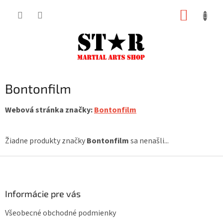
Prejsť
NÁKUP
na
KOŠÍK
obsah
Bontonfilm
Webová stránka značky:
Bontonfilm
Žiadne produkty značky
Bontonfilm
sa nenašli...
Z
á
p
ä
Informácie pre vás
t
Všeobecné obchodné podmienky
i