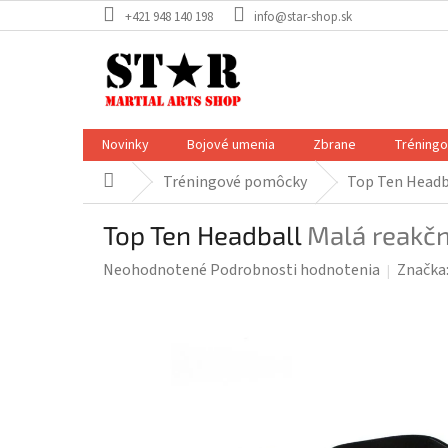
Prejsť
+421 948 140 198
info@star-shop.sk
na
obsah
Novinky
Bojové umenia
Zbrane
Tréning
Tréningové pomôcky
Top Ten Headb
Domov
Top Ten Headball
Malá reakčn
Priemerné
Neohodnotené
Podrobnosti hodnotenia
Značka
hodnotenie
produktu
je
0,0
z
5
hviezdičiek.