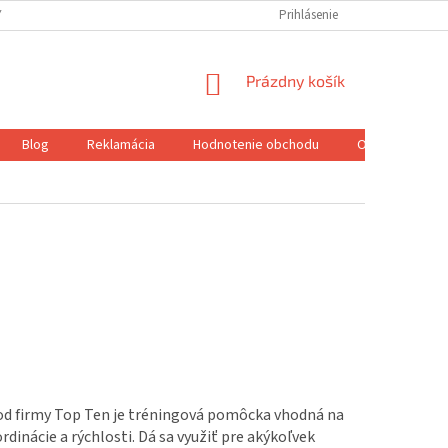
Y OSOBNÝCH ÚDAJOV
ZÁSADY POUŽÍVANIA SÚBOROV COOKIES
Prihlásenie
REKL
NÁKUPNÝ
Prázdny košík
KOŠÍK
Blog
Reklamácia
Hodnotenie obchodu
O nás
FA
od firmy Top Ten je tréningová pomôcka vhodná na
rdinácie a rýchlosti. Dá sa využiť pre akýkoľvek