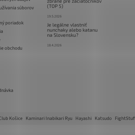
zbrane pre začiatočníkov
(TOP 5)
užívania súborov
19.5.2026
ný poriadok
Je legálne vlastniť
nunchaky alebo katanu
ia
na Slovensku?
e
18.4.2026
ie obchodu
dnávka
Club Košice
Kaminari Inabikari Ryu
Hayashi
Katsudo
FightStuf