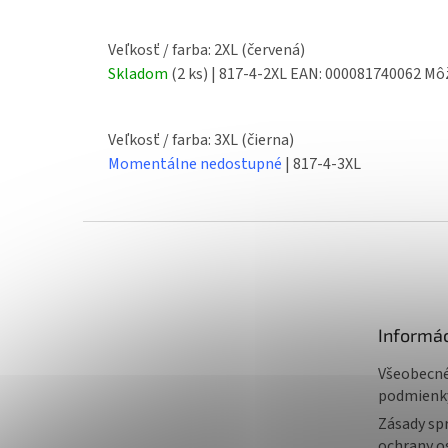
Veľkosť / farba: 2XL (červená)
Skladom
(2 ks)
| 817-4-2XL
EAN:
000081740062
Môž
Veľkosť / farba: 3XL (čierna)
Momentálne nedostupné
| 817-4-3XL
Z
á
p
ä
t
Informác
i
e
Všeobecn
podmienk
Zásady sp
ochrany o