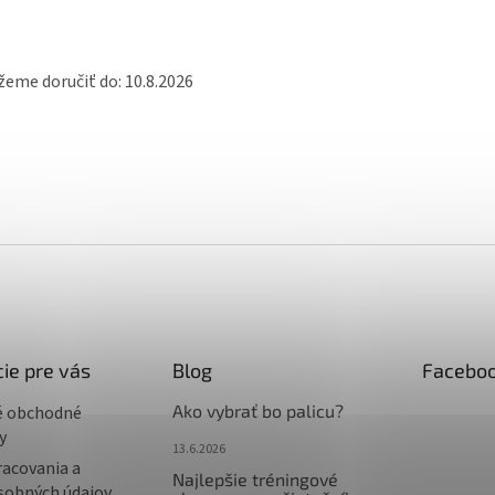
eme doručiť do:
10.8.2026
ie pre vás
Blog
Facebo
Ako vybrať bo palicu?
é obchodné
y
13.6.2026
racovania a
Najlepšie tréningové
sobných údajov