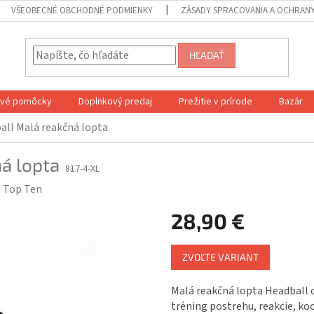
VŠEOBECNÉ OBCHODNÉ PODMIENKY
ZÁSADY SPRACOVANIA A OCHRAN
HĽADAŤ
ové pomôcky
Doplnkový predaj
Prežitie v prírode
Bazár
all
Malá reakčná lopta
á lopta
817-4-XL
:
Top Ten
28,90 €
Jednotková
ZVOĽTE VARIANT
cena:
Malá reakčná lopta Headball 
tréning postrehu, reakcie, koo