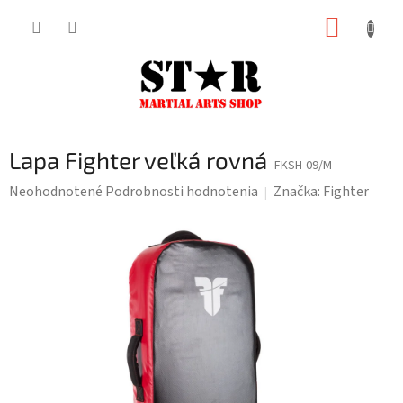
Prejsť
NÁKUP
na
KOŠÍK
obsah
Lapa Fighter veľká rovná
FKSH-09/M
Priemerné
Neohodnotené
Podrobnosti hodnotenia
Značka:
Fighter
hodnotenie
produktu
je
0,0
z
5
hviezdičiek.