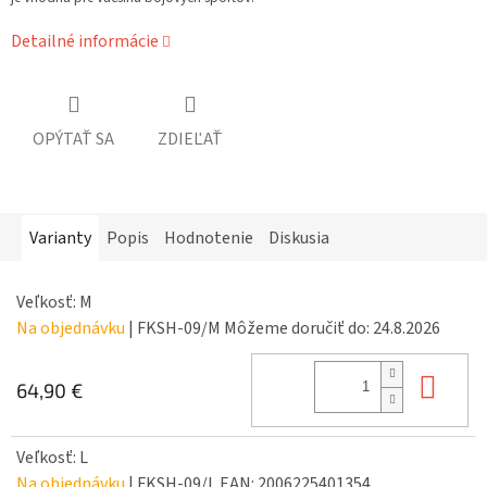
Detailné informácie
OPÝTAŤ SA
ZDIEĽAŤ
Varianty
Popis
Hodnotenie
Diskusia
Veľkosť: M
Na objednávku
| FKSH-09/M
Môžeme doručiť do:
24.8.2026
Do 
64,90 €
Veľkosť: L
Na objednávku
| FKSH-09/L
EAN:
2006225401354