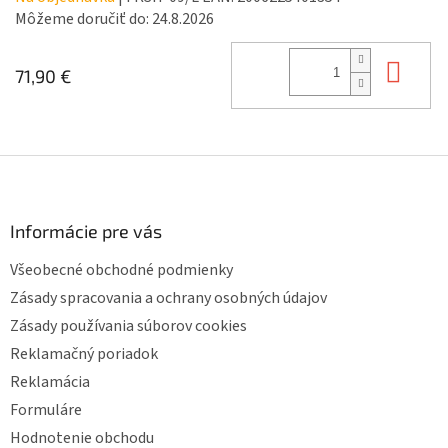
Môžeme doručiť do:
24.8.2026
Do 
71,90 €
Z
á
p
ä
Informácie pre vás
t
Všeobecné obchodné podmienky
i
e
Zásady spracovania a ochrany osobných údajov
Zásady používania súborov cookies
Reklamačný poriadok
Reklamácia
Formuláre
Hodnotenie obchodu