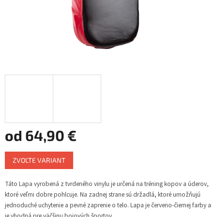
od
64,90 €
Jednotková
ZVOĽTE VARIANT
cena:
Táto Lapa vyrobená z tvrdeného vinylu je určená na tréning kopov a úderov,
ktoré veľmi dobre pohlcuje. Na zadnej strane sú držadlá, ktoré umožňujú
jednoduché uchytenie a pevné zaprenie o telo. Lapa je červeno-čiernej farby a
je vhodná pre väčšinu bojových športov.