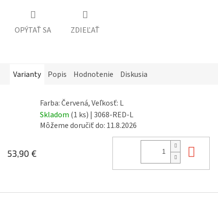
OPÝTAŤ SA
ZDIEĽAŤ
Varianty
Popis
Hodnotenie
Diskusia
Farba: Červená, Veľkosť: L
Skladom
(1 ks)
| 3068-RED-L
Môžeme doručiť do:
11.8.2026
Do 
53,90 €
Z
á