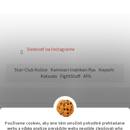
Sledovať na Instagrame
Star-Club Košice
Kaminari Inabikari Ryu
Hayashi
Katsudo
FightStuff
AFG
Vytvoril Shoptet
Používame cookies, aby sme Vám umožnili pohodlné prehliadanie
webu a vďaka analýze prevádzky webu neustále zlepšovali jeho