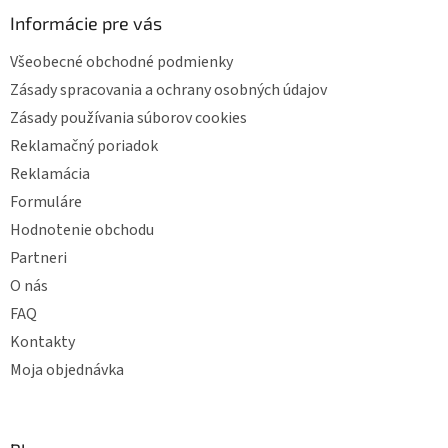
p
ä
Informácie pre vás
t
Všeobecné obchodné podmienky
i
e
Zásady spracovania a ochrany osobných údajov
Zásady používania súborov cookies
Reklamačný poriadok
Reklamácia
Formuláre
Hodnotenie obchodu
Partneri
O nás
FAQ
Kontakty
Moja objednávka