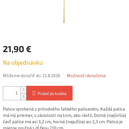
21,90 €
Jednotková
Na objednávku
cena:
Môžeme doručiť do:
21.8.2026
Možnosti doručenia
Pridať do košíka
Palica vyrobená z prírodného ľahkého palisandru. Každá palica
má iný priemer, v závislosti na tom, ako rástli. Dolná (najširšia)
časť palice má asi 3,2 cm, horná (najužšia) asi 2,3 cm. Palica je
mierne pružná s dĺžkou 210 cm.