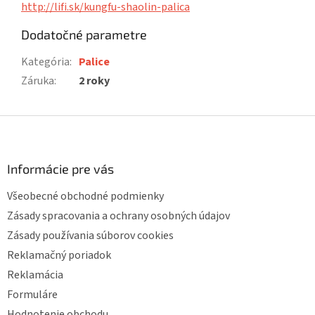
http://lifi.sk/kungfu-shaolin-palica
Dodatočné parametre
Kategória
:
Palice
Záruka
:
2 roky
Z
á
p
ä
Informácie pre vás
t
Všeobecné obchodné podmienky
i
e
Zásady spracovania a ochrany osobných údajov
Zásady používania súborov cookies
Reklamačný poriadok
Reklamácia
Formuláre
Hodnotenie obchodu