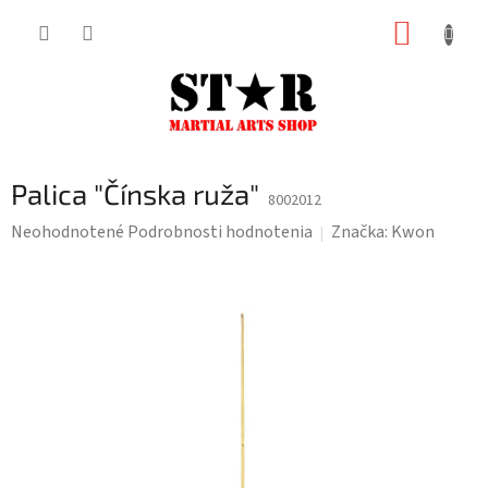
Prejsť
NÁKUP
na
KOŠÍK
obsah
Palica "Čínska ruža"
8002012
Priemerné
Neohodnotené
Podrobnosti hodnotenia
Značka:
Kwon
hodnotenie
produktu
je
0,0
z
5
hviezdičiek.