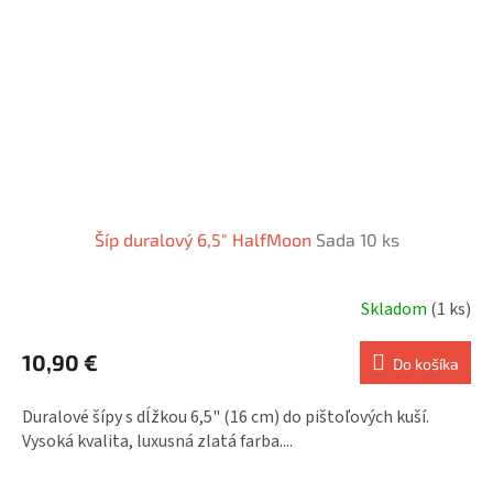
Šíp duralový 6,5" HalfMoon
Sada 10 ks
Skladom
(1 ks)
10,90 €
Do košíka
Duralové šípy s dĺžkou 6,5" (16 cm) do pištoľových kuší.
Vysoká kvalita, luxusná zlatá farba....