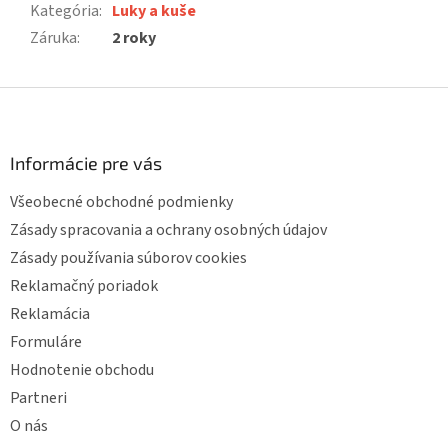
Kategória
:
Luky a kuše
Záruka
:
2 roky
Z
á
p
ä
Informácie pre vás
t
Všeobecné obchodné podmienky
i
e
Zásady spracovania a ochrany osobných údajov
Zásady používania súborov cookies
Reklamačný poriadok
Reklamácia
Formuláre
Hodnotenie obchodu
Partneri
O nás