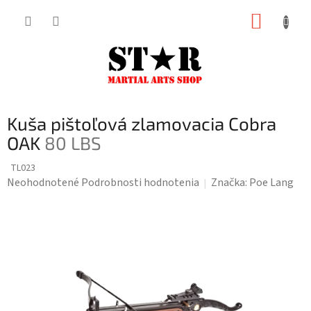
Prejsť
NÁKUP
na
KOŠÍK
obsah
Kuša pištoľová zlamovacia Cobra
OAK
80 LBS
TL023
Priemerné
Neohodnotené
Podrobnosti hodnotenia
Značka:
Poe Lang
hodnotenie
produktu
je
0,0
z
5
hviezdičiek.