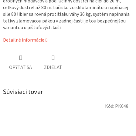
drobných hlodavcov a pod. Účinný dostrel na cieľ do 20 m,
celkový dostrel až 80 m. Lučisko zo sklolaminátu o napínacej
sile 80 libier sa rovná protitlaku váhy 36 kg, systém napínania
tetivy zlamovacou pákou v zadnej časti je tou bezpečnejšou
variantou u pištoľových kuši.
Detailné informácie
OPÝTAŤ SA
ZDIEĽAŤ
Súvisiaci tovar
Kód:
PK048