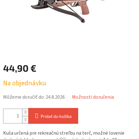
44,90 €
Jednotková
Na objednávku
cena:
Môžeme doručiť do:
24.8.2026
Možnosti doručenia
Pridať do košíka
Kuša určená pre rekreačnú streľbu na terč, možné lovenie