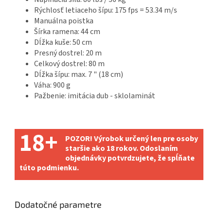
Rýchlosť letiaceho šípu: 175 fps = 53.34 m/s
Manuálna poistka
Šírka ramena: 44 cm
Dĺžka kuše: 50 cm
Presný dostrel: 20 m
Celkový dostrel: 80 m
Dĺžka šípu: max. 7 " (18 cm)
Váha: 900 g
Pažbenie: imitácia dub - sklolaminát
18+
POZOR! Výrobok určený len pre osoby
staršie ako 18 rokov. Odoslaním
objednávky potvrdzujete, že spĺňate
túto podmienku.
Dodatočné parametre