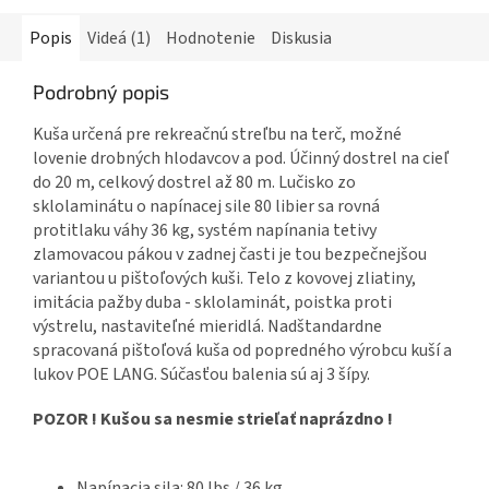
Popis
Videá (1)
Hodnotenie
Diskusia
Podrobný popis
Kuša určená pre rekreačnú streľbu na terč, možné
lovenie drobných hlodavcov a pod. Účinný dostrel na cieľ
do 20 m, celkový dostrel až 80 m. Lučisko zo
sklolaminátu o napínacej sile 80 libier sa rovná
protitlaku váhy 36 kg, systém napínania tetivy
zlamovacou pákou v zadnej časti je tou bezpečnejšou
variantou u pištoľových kuši. Telo z kovovej zliatiny,
imitácia pažby duba - sklolaminát, poistka proti
výstrelu, nastaviteľné mieridlá. Nadštandardne
spracovaná pištoľová kuša od popredného výrobcu kuší a
lukov POE LANG. Súčasťou balenia sú aj 3 šípy.
POZOR ! Kušou sa nesmie strieľať naprázdno !
Napínacia sila: 80 lbs / 36 kg