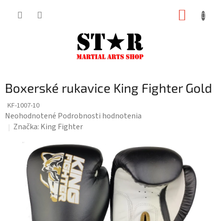
Prejsť
NÁKUP
na
KOŠÍK
obsah
Boxerské rukavice King Fighter Gold
KF-1007-10
Priemerné
Neohodnotené
Podrobnosti hodnotenia
hodnotenie
Značka:
King Fighter
produktu
je
0,0
z
5
hviezdičiek.