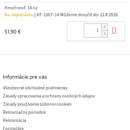
Hmotnosť: 14 oz
Na objednávku
| KF-1007-14
Môžeme doručiť do:
21.8.2026
Do 
51,90 €
Z
á
p
ä
Informácie pre vás
t
Všeobecné obchodné podmienky
i
e
Zásady spracovania a ochrany osobných údajov
Zásady používania súborov cookies
Reklamačný poriadok
Reklamácia
Formuláre