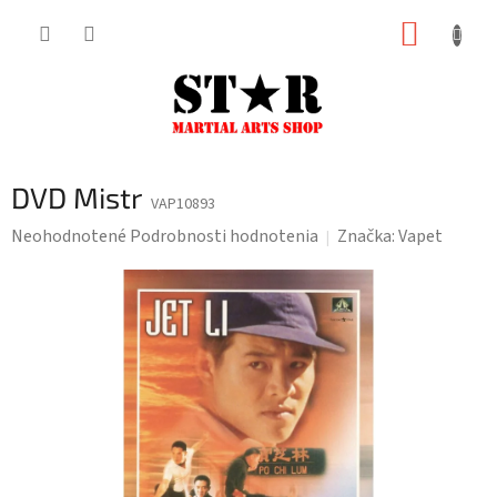
Prejsť
NÁKUP
na
KOŠÍK
obsah
DVD Mistr
VAP10893
Priemerné
Neohodnotené
Podrobnosti hodnotenia
Značka:
Vapet
hodnotenie
produktu
je
0,0
z
5
hviezdičiek.