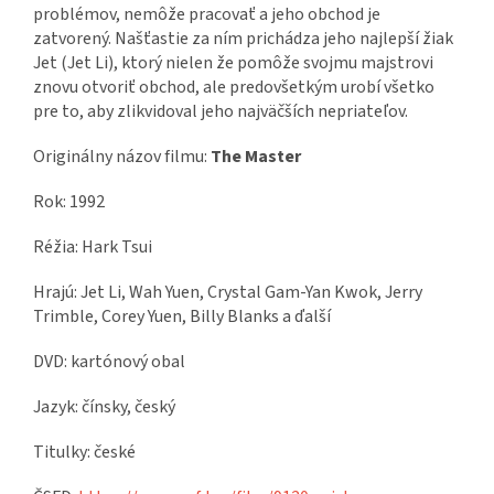
problémov, nemôže pracovať a jeho obchod je
zatvorený. Našťastie za ním prichádza jeho najlepší žiak
Jet (Jet Li), ktorý nielen že pomôže svojmu majstrovi
znovu otvoriť obchod, ale predovšetkým urobí všetko
pre to, aby zlikvidoval jeho najväčších nepriateľov.
Originálny názov filmu:
The Master
Rok: 1992
Réžia: Hark Tsui
Hrajú: Jet Li, Wah Yuen, Crystal Gam-Yan Kwok, Jerry
Trimble, Corey Yuen, Billy Blanks a ďalší
DVD: kartónový obal
Jazyk: čínsky, český
Titulky: české