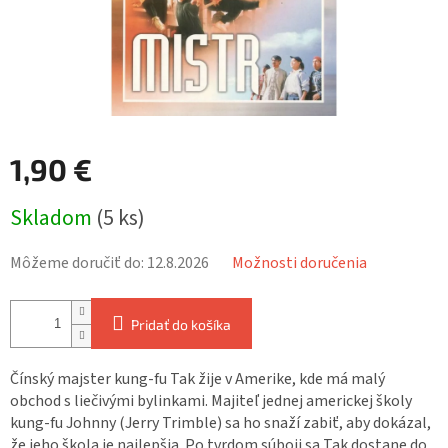
1,90 €
Jednotková
Skladom
(5 ks)
cena:
Môžeme doručiť do:
12.8.2026
Možnosti doručenia
Pridať do košíka
Čínský majster kung-fu Tak žije v Amerike, kde má malý
obchod s liečivými bylinkami. Majiteľ jednej americkej školy
kung-fu Johnny (Jerry Trimble) sa ho snaží zabiť, aby dokázal,
že jeho škola je najlepšia. Po tvrdom súboji sa Tak dostane do