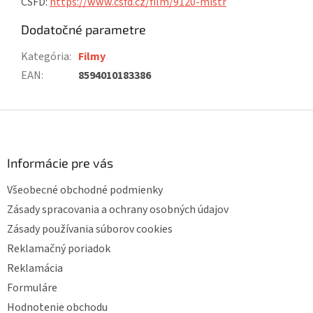
ČSFD:
https://www.csfd.cz/film/9120-mistr
Dodatočné parametre
Kategória
:
Filmy
EAN
:
8594010183386
Z
á
p
ä
Informácie pre vás
t
Všeobecné obchodné podmienky
i
e
Zásady spracovania a ochrany osobných údajov
Zásady používania súborov cookies
Reklamačný poriadok
Reklamácia
Formuláre
Hodnotenie obchodu