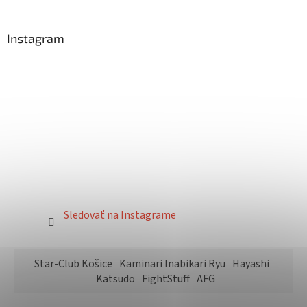
Instagram
Sledovať na Instagrame
Star-Club Košice
Kaminari Inabikari Ryu
Hayashi
Katsudo
FightStuff
AFG