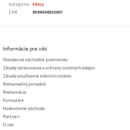
Kategória
:
Filmy
EAN
:
8594034833007
Z
á
p
ä
Informácie pre vás
t
Všeobecné obchodné podmienky
i
e
Zásady spracovania a ochrany osobných údajov
Zásady používania súborov cookies
Reklamačný poriadok
Reklamácia
Formuláre
Hodnotenie obchodu
Partneri
O nás