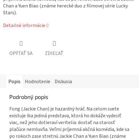
Chan a Yuen Biao (známe herecké duo z filmovej série Lucky
Stars).
Detailné informácie
OPÝTAŤ SA
ZDIEĽAŤ
Popis
Hodnotenie
Diskusia
Podrobný popis
Fong (Jackie Chan) je hazardný hráč. Na celom svete
existuje iba jediná predstava, ktorá ho dokáže vydesiť
viac, než jeho dotieraví veritelia: dostať na starosť
plačúce nemluvňa. Veľmi príjemná akčná komédia, kde sa
po rokoch zase stretnú Jackie Chan a Yuen Biao (známe