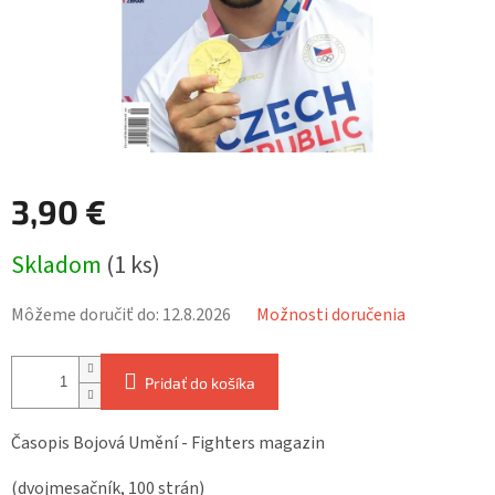
3,90 €
Jednotková
Skladom
(1 ks)
cena:
Môžeme doručiť do:
12.8.2026
Možnosti doručenia
Pridať do košíka
Časopis Bojová Umění - Fighters magazin
(dvojmesačník, 100 strán)