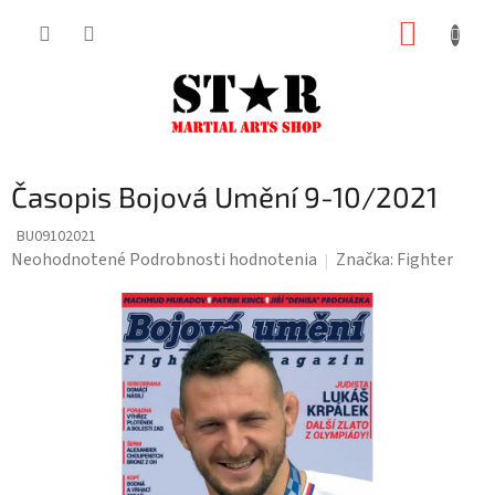
Prejsť
NÁKUP
na
KOŠÍK
obsah
Časopis Bojová Umění 9-10/2021
BU09102021
Priemerné
Neohodnotené
Podrobnosti hodnotenia
Značka:
Fighter
hodnotenie
produktu
je
0,0
z
5
hviezdičiek.