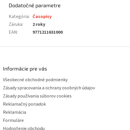
Dodatočné parametre
Kategória
:
Časopisy
Záruka
:
2 roky
EAN
:
9771211631000
Z
á
p
ä
Informácie pre vás
t
Všeobecné obchodné podmienky
i
e
Zásady spracovania a ochrany osobných údajov
Zásady používania súborov cookies
Reklamačný poriadok
Reklamácia
Formuláre
Hodnotenie obchodu