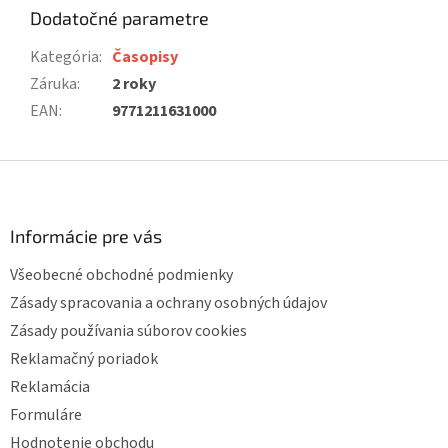
Dodatočné parametre
Kategória
:
Časopisy
Záruka
:
2 roky
EAN
:
9771211631000
Z
á
p
ä
Informácie pre vás
t
Všeobecné obchodné podmienky
i
e
Zásady spracovania a ochrany osobných údajov
Zásady používania súborov cookies
Reklamačný poriadok
Reklamácia
Formuláre
Hodnotenie obchodu