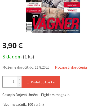
3,90 €
Jednotková
Skladom
(1 ks)
cena:
Môžeme doručiť do:
11.8.2026
Možnosti doručenia
Pridať do košíka
Časopis Bojová Umění - Fighters magazin
(dvojmesačník, 100 strán)