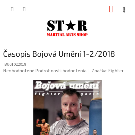
Prejsť
NÁKUP
na
KOŠÍK
obsah
Časopis Bojová Umění 1-2/2018
BU01022018
Priemerné
Neohodnotené
Podrobnosti hodnotenia
Značka:
Fighter
hodnotenie
produktu
je
0,0
z
5
hviezdičiek.