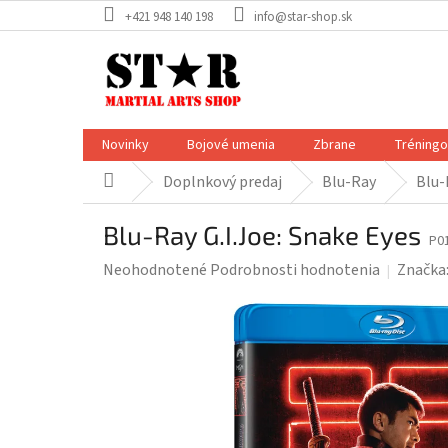
Prejsť
+421 948 140 198
info@star-shop.sk
na
obsah
Novinky
Bojové umenia
Zbrane
Tréning
Doplnkový predaj
Blu-Ray
Blu-
Domov
Blu-Ray G.I.Joe: Snake Eyes
P0
Priemerné
Neohodnotené
Podrobnosti hodnotenia
Značka
hodnotenie
produktu
je
0,0
z
5
hviezdičiek.