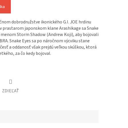
íka
čnom dobrodružstve ikonického G.I. JOE hrdinu
 v prastarom japonskom klane Arashikage sa Snake
, menom Storm Shadow (Andrew Koji), aby bojovali
OBRA. Snake Eyes sa po náročnom výcviku stane
esť a oddanosť však prejdú veľkou skúškou, ktorá
tkého, za čo kedy bojoval.
ZDIEĽAŤ