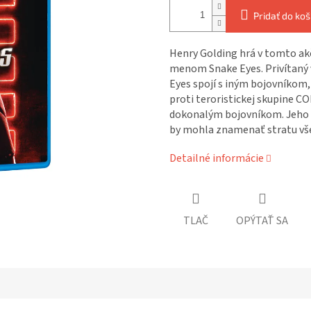
Pridať do koš
Henry Golding hrá v tomto ak
menom Snake Eyes. Privítaný
Eyes spojí s iným bojovníkom
proti teroristickej skupine C
dokonalým bojovníkom. Jeho č
by mohla znamenať stratu vše
Detailné informácie
TLAČ
OPÝTAŤ SA