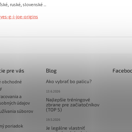
ské, ruské, slovenské ...
yes-g-i-joe-origins
ie pre vás
Blog
Facebo
Ako vybrať bo palicu?
é obchodné
y
13.6.2026
racovania a
Najlepšie tréningové
sobných údajov
zbrane pre začiatočníkov
(TOP 5)
užívania súborov
19.5.2026
ný poriadok
Je legálne vlastniť