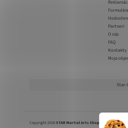
Reklamác
Formulár
Hodnoten
Partneri
O nás
FAQ
Kontakty
Moja obje
Star-
Copyright 2026
STAR Martial Arts Shop
. Všetky práva 