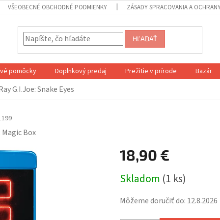
VŠEOBECNÉ OBCHODNÉ PODMIENKY
ZÁSADY SPRACOVANIA A OCHRAN
HĽADAŤ
ové pomôcky
Doplnkový predaj
Prežitie v prírode
Bazár
Ray G.I.Joe: Snake Eyes
1199
:
Magic Box
18,90 €
Jednotková
Skladom
(1 ks)
cena:
Môžeme doručiť do:
12.8.2026