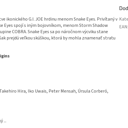
Dod
e ikonického G.I. JOE hrdinu menom Snake Eyes. Privítaný v
Kate
ke Eyes spojí s iným bojovníkom, menom Storm Shadow
EAN
 skupine COBRA. Snake Eyes sa po náročnom výcviku stane
ak prejdú veľkou skúškou, ktorá by mohla znamenať stratu
igins
Takehiro Hira, Iko Uwais, Peter Mensah, Úrsula Corberó,
 ...