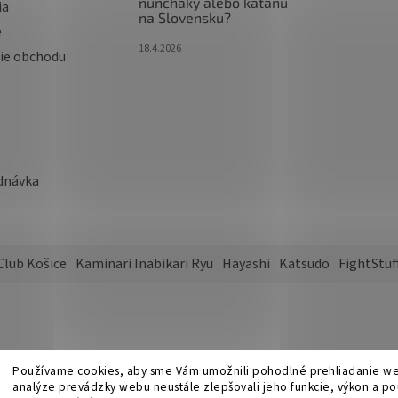
nunchaky alebo katanu
ia
na Slovensku?
e
18.4.2026
ie obchodu
dnávka
Club Košice
Kaminari Inabikari Ryu
Hayashi
Katsudo
FightStuf
Používame cookies, aby sme Vám umožnili pohodlné prehliadanie w
vyhradené.
Upraviť nastavenie cookies
analýze prevádzky webu neustále zlepšovali jeho funkcie, výkon a po