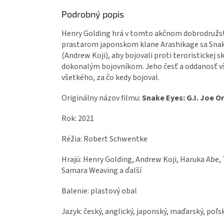
Podrobný popis
Henry Golding hrá v tomto akčnom dobrodružstv
prastarom japonskom klane Arashikage sa Sna
(Andrew Koji), aby bojovali proti teroristickej
dokonalým bojovníkom. Jeho česť a oddanosť vš
všetkého, za čo kedy bojoval.
Originálny názov filmu:
Snake Eyes: G.I. Joe Or
Rok: 2021
Réžia: Robert Schwentke
Hrajú: Henry Golding, Andrew Koji, Haruka Abe, 
Samara Weaving a ďalší
Balenie: plastový obal
Jazyk: český, anglický, japonský, maďarský, poľský