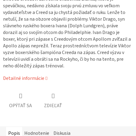
speváčkou, nedávno získala svoju prvú zmluvu vo veľkom
vydavateľstve a Creed sa ju chystá požiadať o ruku. Lenže to
netuší, že sa na obzore objavili problémy. Viktor Drago, syn
slávneho ruského boxera Ivana (Dolph Lundgren), práve
dorazil aj so svojím otcom do Philadelphie. Ivan Drago je
boxer, ktorý pri zápase s Creedovým otcom Apollom zvíťazil a
Apollo zápas neprežil. Teraz prostredníctvom televízie Viktor
vyzve boxerského šampióna Creeda na zápas. Creed výzvu v
televízii uvidí a obráti sa na Rockyho, či by ho na tento, pre
neho dôležitý zápas trénoval.
Detailné informácie
OPÝTAŤ SA
ZDIEĽAŤ
Popis
Hodnotenie
Diskusia