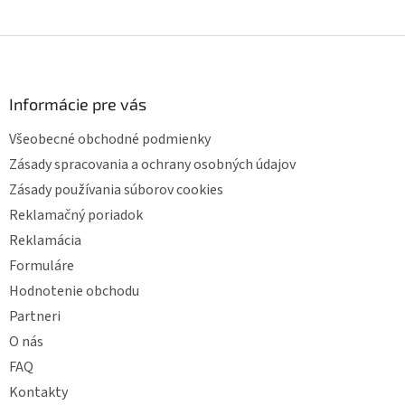
Z
á
p
ä
Informácie pre vás
t
Všeobecné obchodné podmienky
i
e
Zásady spracovania a ochrany osobných údajov
Zásady používania súborov cookies
Reklamačný poriadok
Reklamácia
Formuláre
Hodnotenie obchodu
Partneri
O nás
FAQ
Kontakty