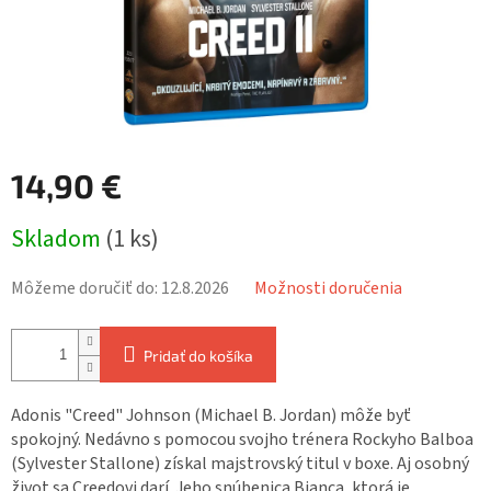
14,90 €
Jednotková
Skladom
(1 ks)
cena:
Môžeme doručiť do:
12.8.2026
Možnosti doručenia
Pridať do košíka
Adonis "Creed" Johnson (Michael B. Jordan) môže byť
spokojný. Nedávno s pomocou svojho trénera Rockyho Balboa
(Sylvester Stallone) získal majstrovský titul v boxe. Aj osobný
život sa Creedovi darí. Jeho snúbenica Bianca, ktorá je