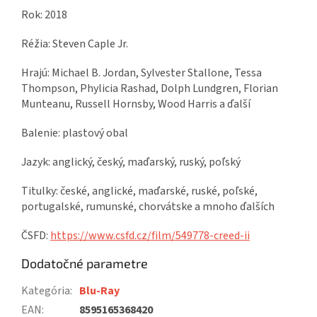
Rok: 2018
Réžia: Steven Caple Jr.
Hrajú: Michael B. Jordan, Sylvester Stallone, Tessa
Thompson, Phylicia Rashad, Dolph Lundgren, Florian
Munteanu, Russell Hornsby, Wood Harris a ďalší
Balenie: plastový obal
Jazyk: anglický, český, maďarský, ruský, poľský
Titulky: české, anglické, maďarské, ruské, poľské,
portugalské, rumunské, chorvátske a mnoho ďalších
ČSFD:
https://www.csfd.cz/film/549778-creed-ii
Dodatočné parametre
Kategória
:
Blu-Ray
EAN
:
8595165368420