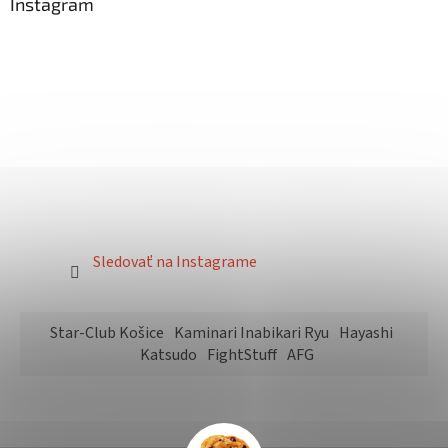
Instagram
Sledovať na Instagrame
Star-Club Košice
Kaminari Inabikari Ryu
Hayashi
Katsudo
FightStuff
AFG