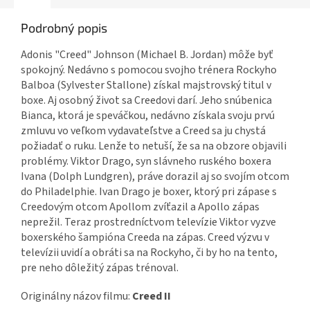
Podrobný popis
Adonis "Creed" Johnson (Michael B. Jordan) môže byť
spokojný. Nedávno s pomocou svojho trénera Rockyho
Balboa (Sylvester Stallone) získal majstrovský titul v
boxe. Aj osobný život sa Creedovi darí. Jeho snúbenica
Bianca, ktorá je speváčkou, nedávno získala svoju prvú
zmluvu vo veľkom vydavateľstve a Creed sa ju chystá
požiadať o ruku. Lenže to netuší, že sa na obzore objavili
problémy. Viktor Drago, syn slávneho ruského boxera
Ivana (Dolph Lundgren), práve dorazil aj so svojím otcom
do Philadelphie. Ivan Drago je boxer, ktorý pri zápase s
Creedovým otcom Apollom zvíťazil a Apollo zápas
neprežil. Teraz prostredníctvom televízie Viktor vyzve
boxerského šampióna Creeda na zápas. Creed výzvu v
televízii uvidí a obráti sa na Rockyho, či by ho na tento,
pre neho dôležitý zápas trénoval.
Originálny názov filmu:
Creed II