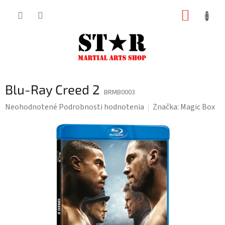
Prejsť
NÁKUP
na
KOŠÍK
obsah
Blu-Ray Creed 2
BRMB0003
Priemerné
Neohodnotené
Podrobnosti hodnotenia
Značka:
Magic Box
hodnotenie
produktu
je
0,0
z
5
hviezdičiek.