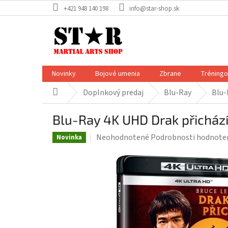
Prejsť
+421 948 140 198
info@star-shop.sk
na
obsah
Novinky
Bojové umenia
Zbrane
Tréning
Doplnkový predaj
Blu-Ray
Blu-
Domov
Blu-Ray 4K UHD Drak přicház
Priemerné
Neohodnotené
Podrobnosti hodnote
Novinka
hodnotenie
produktu
je
0,0
z
5
hviezdičiek.