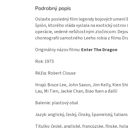
Podrobný popis
Oslavte posledný film legendy bojových umení B
špión, ktorého vláda vyslala na exotický ostrov
operácie, vedené neľútostným zločincom. Dejové
choreografii samotného Leeho robia z filmu Dra
Originálny názov filmu:
Enter The Dragon
Rok: 1973
Réžia: Robert Clouse
Hrajú: Bruce Lee, John Saxon, Jim Kelly, Kien S
Lau, Mi Tien, Jackie Chan, Biao Yuen a ďalší
Balenie: plastový obal
Jazyk: anglický, český, čínsky, španielský, talia
Titulky: české, anglické, francúzske, fínske, ho