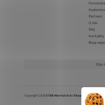
Formulár
Hodnoten
Partneri
O nás
FAQ
Kontakty
Moja obje
Star-
Copyright 2026
STAR Martial Arts Shop
. Všetky práva 