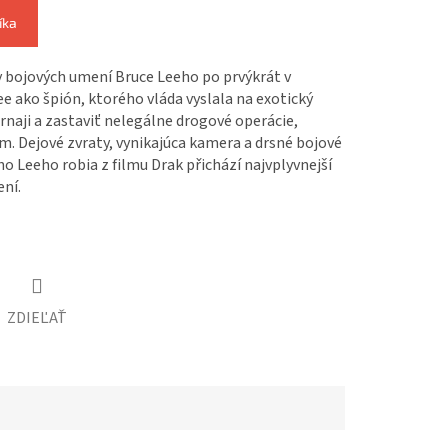
íka
y bojových umení Bruce Leeho po prvýkrát v
ee ako špión, ktorého vláda vyslala na exotický
rnaji a zastaviť nelegálne drogové operácie,
. Dejové zvraty, vynikajúca kamera a drsné bojové
o Leeho robia z filmu Drak přichází najvplyvnejší
ní.
ZDIEĽAŤ