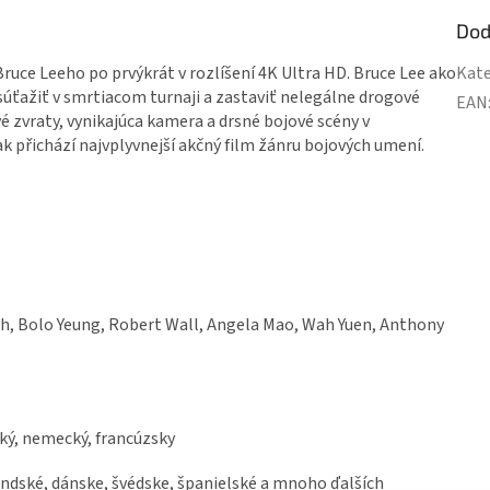
Dod
ruce Leeho po prvýkrát v rozlíšení 4K Ultra HD. Bruce Lee ako
Kate
 súťažiť v smrtiacom turnaji a zastaviť nelegálne drogové
EAN
 zvraty, vynikajúca kamera a drsné bojové scény v
k přichází najvplyvnejší akčný film žánru bojových umení.
hih, Bolo Yeung, Robert Wall, Angela Mao, Wah Yuen, Anthony
nský, nemecký, francúzsky
landské, dánske, švédske, španielské a mnoho ďalších