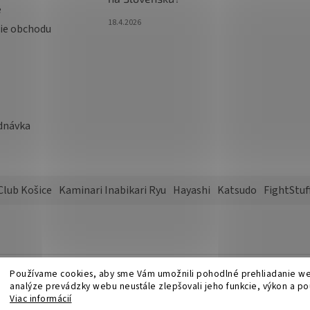
e
18.4.2026
ie obchodu
dnávka
Club Košice
Kaminari Inabikari Ryu
Hayashi
Katsudo
FightStuf
Používame cookies, aby sme Vám umožnili pohodlné prehliadanie w
vyhradené.
Upraviť nastavenie cookies
analýze prevádzky webu neustále zlepšovali jeho funkcie, výkon a po
Viac informácií