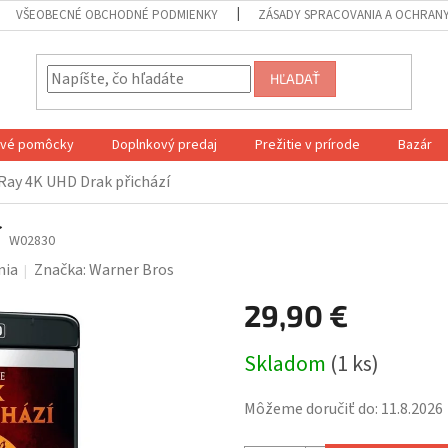
VŠEOBECNÉ OBCHODNÉ PODMIENKY
ZÁSADY SPRACOVANIA A OCHRAN
HĽADAŤ
ové pomôcky
Doplnkový predaj
Prežitie v prírode
Bazár
Ray 4K UHD Drak přichází
í
W02830
nia
Značka:
Warner Bros
29,90 €
Jednotková
Skladom
(1 ks)
cena:
Môžeme doručiť do:
11.8.2026