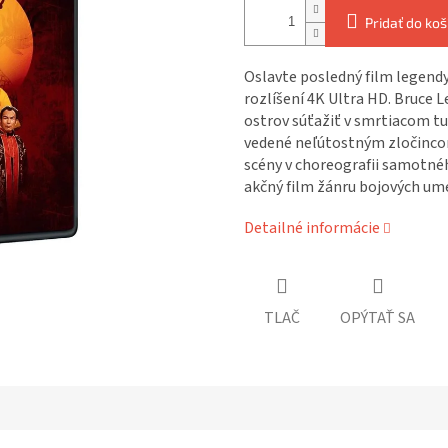
Pridať do koš
Oslavte posledný film legend
rozlíšení 4K Ultra HD. Bruce L
ostrov súťažiť v smrtiacom tu
vedené neľútostným zločincom
scény v choreografii samotnéh
akčný film žánru bojových ume
Detailné informácie
TLAČ
OPÝTAŤ SA