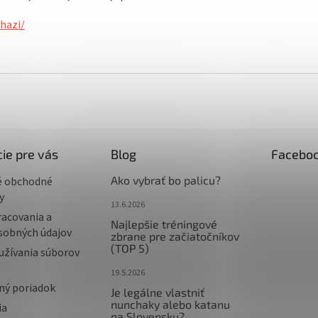
hazi/
ie pre vás
Blog
Facebo
Ako vybrať bo palicu?
é obchodné
y
13.6.2026
racovania a
Najlepšie tréningové
sobných údajov
zbrane pre začiatočníkov
(TOP 5)
užívania súborov
19.5.2026
ný poriadok
Je legálne vlastniť
nunchaky alebo katanu
ia
na Slovensku?